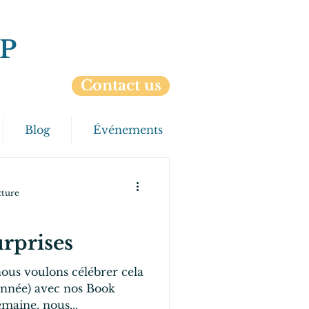
P
Contact us
Blog
Événements
cture
urprises
nous voulons célébrer cela
e année) avec nos Book
maine, nous...