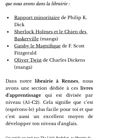
que nous avons dans la librairie :
Rapport minoritaire
 de Philip K. 
Dick 
Sherlock Holmes et le Chien des 
Baskerville
 (manga)
Gatsby le Magnifique
 de F. Scott 
Fitzgerald
Oliver Twist
 de Charles Dickens 
(manga)
Dans notre 
librairie à Rennes
, nous 
avons une section dédiée à ces 
livres 
d'apprentissage 
qui est divisée par 
niveau (A1-C2). Cela signifie que c'est 
(espérons-le) plus facile pour toi et que 
c'est aussi un excellent moyen de 
développer ton niveau d'anglais. 
Cet article est écrit par The Little Bookshop, ta librairie de 